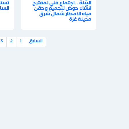
البيئة . .اجتماع فني لمقترح
تستق
انشاء حوض لتجميع وحقن
السل
مياه الامطار شمال شرق
مدينة غزة
السابق
1
2
3