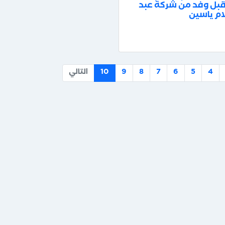
بل وفد من شركة عبد
ام ياسين
4
5
6
7
8
9
10
التالي