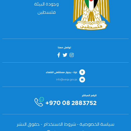
وجودة البيئة
فلسطين
تواصل معنا
غزة - بجوار مستشفى الشفاء
info@weqa.gov.ps
الرقم المباشر
+970 08 2883752
سياسة الخصوصية - شروط الاستخدام - حقوق النشر