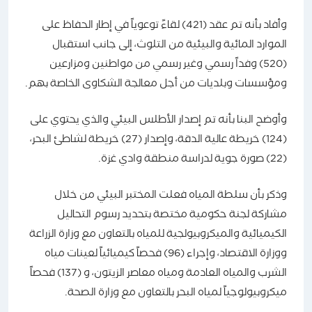
وأفاد بأنه تم عقد (421) لقاءً توعوياً في إطار الحفاظ على
الموارد المائية والبيئية من التلوث، إلى جانب استقبال
(520) وفداً رسمي وغير رسمي من مواطنين ومزارعين
ومؤسسات وبلديات من أجل معالجة الشكاوى الخاصة بهم.
وأوضح البنا بأنه تم إصدار الأطلس البيئي والذي يحتوي على
(124) خريطة عالية الدقة، وإصدار (27) خريطة لشاطئ البحر،
(22) صورة جوية لدراسة منطقة وادي غزة.
وذكر بأن سلطة المياه فعلت المختبر البيئي من خلال
مشاركة لجنة حكومية مختصة بتحديد رسوم التحاليل
الكيميائية والميكروبيولجية للمياه بالتعاون مع وزارة الزراعة
ووزارة الاقتصاد، وإجراء (96) فحصاً كيميائياً لعينات مياه
الشرب والمياه العادمة ومياه معاصر الزيتون، و (137) فحصاً
ميكروبيولوجياً لمياه البحر بالتعاون مع وزارة الصحة.