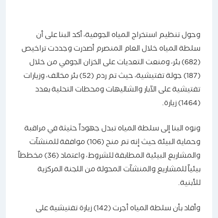
وحول تنظيم استخراج المياه الجوفية، أكد البنا على أن
سلطة المياه خلال العام المنصرم أصدرت وجددت تراخيص
(682) بئر، ومنعت التعديات على الخزان الجوفي من خلال
(187) جولة تفتيشية، حيث تم ردم (52) بئر مخالف، وزيارات
تفتيشية على الآبار والشاليهات ومحطات التحلية بعدد
(1464) زيارة.
ونوه البنا إلى سلطة المياه تبدل جهوداً حثيثة في مراقبة
وحماية البيئة حيث إنه تم منح (106) موافقة للمنشآت
والمشاريع البيئية المطابقة للشروط، واعتماد (36) مخططاً
بيئياً للمشاريع والمنشآت المحولة من اللجنة المركزية
للأبنية.
وأفاد بأن سلطة المياه أجرت (142) زيارة تفتيشية على